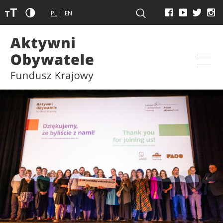
PL
EN