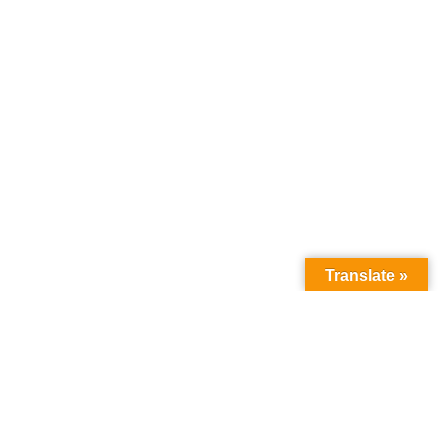
Translate »
W czym możemy
Wam
pomóc: