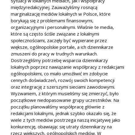
sytuacji w lokalnych mediach, jak i współpracy
międzyredakcyjnej. Zauważyliśmy rosnącą
marginalizację mediów lokalnych w Polsce, które
borykają się z problemami finansowymi,
organizacyjnymi i personalnymi. Właśnie te media,
które są często ściśle związane z lokalnymi
społecznościami, zaczęły być wypierane przez
większe, ogólnopolskie portale, a ich dziennikarze
zmuszeni do pracy w trudnych warunkach.
Dostrzegliśmy potrzebę wsparcia dziennikarzy
lokalnych poprzez nawiązanie współpracy z redakcjami
ogólnopolskimi, co miało umożliwić im zdobycie
cennych doświadczeń, rozwój swoich kompetencji
oraz integrację z szerszymi sieciami zawodowymi.
Wyzwaniem, z którym musieliśmy się zmierzyć, było
początkowe niedopasowanie grupy uczestników. Na
początku planowaliśmy współpracę głównie z
redakcjami lokalnymi, jednak szybko okazało się, że
wiele z tych mediów postrzega naszą inicjatywę jako
konkurencję, obawiając się utraty dziennikarzy na
rzecz większych, ogólnopolskich mediów. W