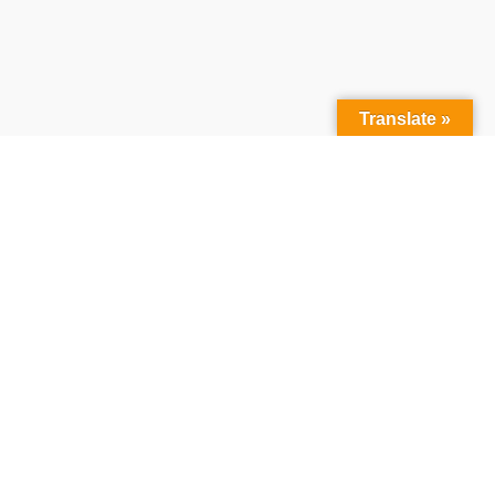
Translate »
W czym możemy
Wam
pomóc:
o programie